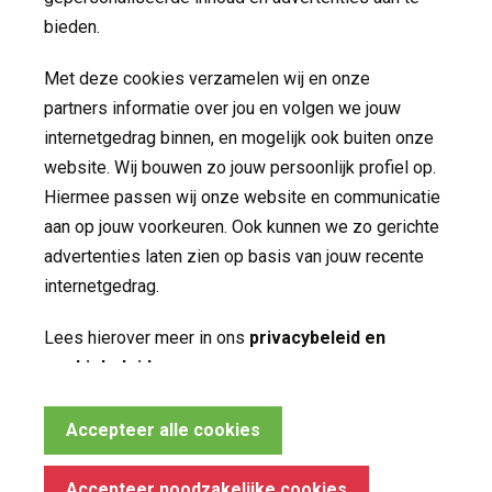
Welkom bij MET ggz
bieden.
Maak kennis MET
Met deze cookies verzamelen wij en onze
partners informatie over jou en volgen we jouw
Contact
internetgedrag binnen, en mogelijk ook buiten onze
website. Wij bouwen zo jouw persoonlijk profiel op.
Hiermee passen wij onze website en communicatie
Volg ons op
aan op jouw voorkeuren. Ook kunnen we zo gerichte
advertenties laten zien op basis van jouw recente
internetgedrag.
Lees hierover meer in ons
privacybeleid en
cookiebeleid
.
Noodzakelijke cookies
Accepteer alle cookies
Made by ivengi
Deze cookies zijn essentieel voor het functioneren
Privacy
van de website en kunnen conform de wet niet
Accepteer noodzakelijke cookies