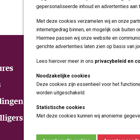
gepersonaliseerde inhoud en advertenties aan 
Met deze cookies verzamelen wij en onze partn
internetgedrag binnen, en mogelijk ook buiten o
Hiermee passen wij onze website en communica
gerichte advertenties laten zien op basis van j
Lees hierover meer in ons
privacybeleid en c
ures
Over Ons
Noodzakelijke cookies
s
Deze cookies zijn essentieel voor het functio
Welkom bij MET ggz
worden uitgeschakeld.
Maak kennis MET
dingen
Statistische cookies
Contact
Met deze cookies kunnen wij anonieme gegeve
lligers
analyseren en te verbeteren.
Marketing cookies