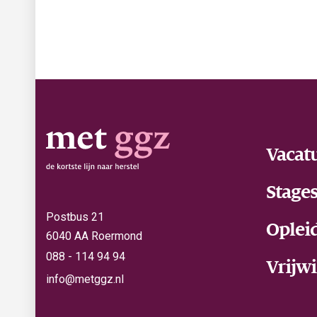
Vacat
Stage
Postbus 21
Oplei
6040 AA Roermond
088 - 114 94 94
Vrijwi
info@metggz.nl